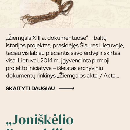
„Žiemgala XIII a. dokumentuose“ – baltų
istorijos projektas, prasidėjęs Šiaurės Lietuvoje,
tačiau vis labiau plečiantis savo erdvę ir skirtas
visai Lietuvai. 2014 m. įgyvendinta pirmoji
projekto iniciatyva – išleistas archyvinių
dokumentų rinkinys „Žiemgalos aktai / Acta
Semigalliae“. Leidinys buvo pristatytas Šiaurės
SKAITYTI DAUGIAU
Lietuvos regionuose ir sulaukė didelio
pasisekimo.
„Joniškėlio