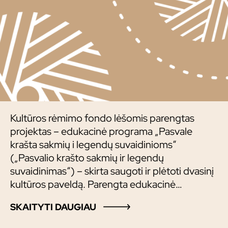
Kultūros rėmimo fondo lėšomis parengtas
projektas – edukacinė programa „Pasvale
krašta sakmių i legendų suvaidinioms“
(„Pasvalio krašto sakmių ir legendų
suvaidinimas“) – skirta saugoti ir plėtoti dvasinį
kultūros paveldą. Parengta edukacinė
programa, inscenizuojant Pasvalio krašte
SKAITYTI DAUGIAU
surinktas legendas ir sakmes.