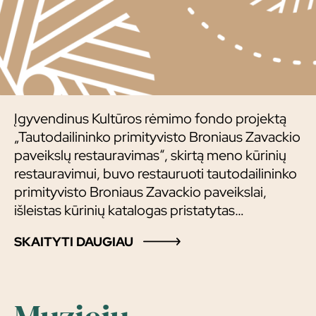
Įgyvendinus Kultūros rėmimo fondo projektą
„Tautodailininko primityvisto Broniaus Zavackio
paveikslų restauravimas“, skirtą meno kūrinių
restauravimui, buvo restauruoti tautodailininko
primityvisto Broniaus Zavackio paveikslai,
išleistas kūrinių katalogas pristatytas
visuomenei.
SKAITYTI DAUGIAU