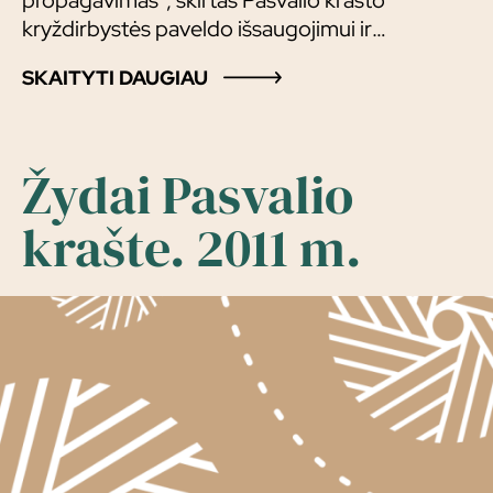
propagavimas“, skirtas Pasvalio krašto
kryždirbystės paveldo išsaugojimui ir
pristatymui visuomenei.
SKAITYTI DAUGIAU
Žydai Pasvalio
krašte. 2011 m.