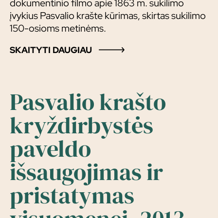
dokumentinio filmo apie 1863 m. sukilimo
įvykius Pasvalio krašte kūrimas, skirtas sukilimo
150-osioms metinėms.
SKAITYTI DAUGIAU
Pasvalio krašto
kryždirbystės
paveldo
išsaugojimas ir
pristatymas