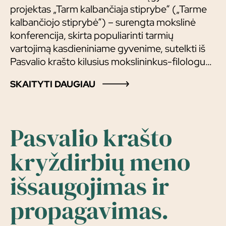
projektas „Tarm kalbančiaja stiprybe“ („Tarme
kalbančiojo stiprybė“) – surengta mokslinė
konferencija, skirta populiarinti tarmių
vartojimą kasdieniniame gyvenime, sutelkti iš
Pasvalio krašto kilusius mokslininkus-filologus
bei rajono švietimo įstaigų mokytojus ir
SKAITYTI DAUGIAU
mokinius pranešimų rengimui. Mokslinė
konferencija paskatino Pasvalio rajono folkloro
kolektyvus parengti tarmiškas programas ir jas
pristatyti konferencijos metu. Supažindinant su
Pasvalio krašto
konferencijos medžiaga kuo daugiau žmonių, ji
kryždirbių meno
pateikta muziejaus internetiniame puslapyje.
išsaugojimas ir
propagavimas.