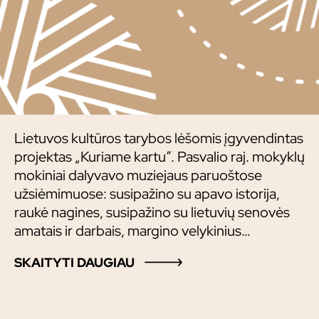
Lietuvos kultūros tarybos lėšomis įgyvendintas
projektas „Kuriame kartu“. Pasvalio raj. mokyklų
mokiniai dalyvavo muziejaus paruoštose
užsiėmimuose: susipažino su apavo istorija,
raukė nagines, susipažino su lietuvių senovės
amatais ir darbais, margino velykinius
margučius, mokėsi fotografuoti ir piešti, lankė
SKAITYTI DAUGIAU
Pasvalio ir rajono kultūros ir gamtos objektus,
išbandė senovinius žaidimus. Surengė
fotografijos ir dailės parodas.