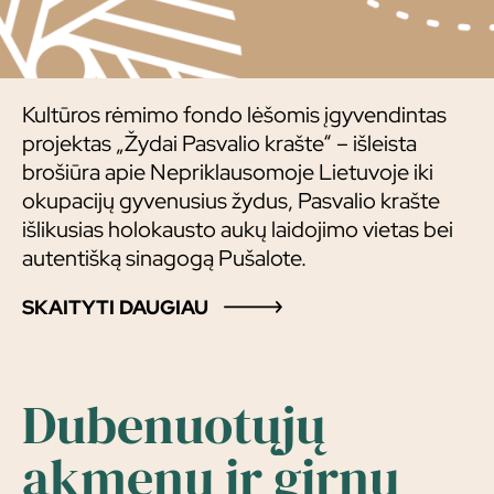
Kultūros rėmimo fondo lėšomis įgyvendintas
projektas „Žydai Pasvalio krašte“ – išleista
brošiūra apie Nepriklausomoje Lietuvoje iki
okupacijų gyvenusius žydus, Pasvalio krašte
išlikusias holokausto aukų laidojimo vietas bei
autentišką sinagogą Pušalote.
SKAITYTI DAUGIAU
Dubenuotųjų
akmenų ir girnų