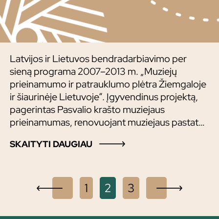
Latvijos ir Lietuvos bendradarbiavimo per
sieną programa 2007–2013 m. „Muziejų
prieinamumo ir patrauklumo plėtra Žiemgaloje
ir šiaurinėje Lietuvoje“. Įgyvendinus projektą,
pagerintas Pasvalio krašto muziejaus
prieinamumas, renovuojant muziejaus pastatą.
Dėl ekspozicijų ir edukacinių programų plėtimo
SKAITYTI DAUGIAU
padidintas Pasvalio krašto muziejaus
patrauklumas, naudojant modernias
technologijas. Kelta Pasvalio krašto muziejaus
Navigacija
specialistų kompetencija ir stiprintas
X
1
2
3
X
bendradarbiavimas tarp pasienio regionų.
tarp
Tarptautiniame muziejų prieinamumo projekte