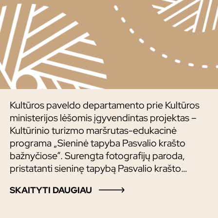
Kultūros paveldo departamento prie Kultūros
ministerijos lėšomis įgyvendintas projektas –
Kultūrinio turizmo maršrutas-edukacinė
programa „Sieninė tapyba Pasvalio krašto
bažnyčiose“. Surengta fotografijų paroda,
pristatanti sieninę tapybą Pasvalio krašto
bažnyčiose bei sukurtas dokumentinis filmas.
SKAITYTI DAUGIAU