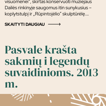
visuomenei“, skirtas konservuoti muziejaus
Dailės rinkinyje saugomus itin sunykusius –
koplytstulpį ir „Rūpintojėlio“ skulptūrėlę.
Konservuoti liaudies meno kūriniai
SKAITYTI DAUGIAU
eksponuojami muziejaus kryždirbystės
ekspozicijoje.
Pasvale krašta
sakmių i legendų
suvaidinioms. 2013
m.