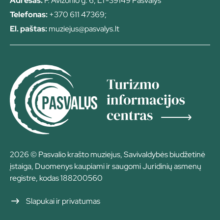
Adresas:
P. Avižonio g. 6, LT-39149 Pasvalys
Telefonas:
+370 611 47369;
El. paštas:
muziejus@pasvalys.lt
2026 © Pasvalio krašto muziejus, Savivaldybės biudžetinė
įstaiga, Duomenys kaupiami ir saugomi Juridinių asmenų
registre, kodas 188200560
Slapukai ir privatumas