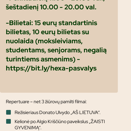
šeštadienį 10.00 - 20.00 val.
-Bilietai: 15 eurų standartinis
bilietas, 10 eurų bilietas su
nuolaida (moksleiviams,
studentams, senjorams, negalią
turintiems asmenims) -
https://bit.ly/hexa-pasvalys
Repertuare – net 3 žiūrovų pamilti filmai:
Režisieriaus Donato Ulvydo „AŠ LIETUVA“.
Kelionė po Algio Kriščiūno paveikslus „ŽAISTI
GYVENIMĄ“.