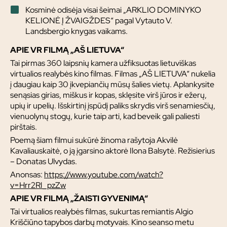
Kosminė odisėja visai šeimai „ARKLIO DOMINYKO
KELIONĖ Į ŽVAIGŽDES“ pagal Vytauto V.
Landsbergio knygas vaikams.
APIE VR FILMĄ „AŠ LIETUVA“
Tai pirmas 360 laipsnių kamera užfiksuotas lietuviškas
virtualios realybės kino filmas. Filmas „AŠ LIETUVA“ nukelia
į daugiau kaip 30 įkvepiančių mūsų šalies vietų. Aplankysite
senąsias girias, miškus ir kopas, sklęsite virš jūros ir ežerų,
upių ir upelių. Išskirtinį įspūdį paliks skrydis virš senamiesčių,
vienuolynų stogų, kurie taip arti, kad beveik gali paliesti
pirštais.
Poemą šiam filmui sukūrė žinoma rašytoja Akvilė
Kavaliauskaitė, o ją įgarsino aktorė Ilona Balsytė. Režisierius
– Donatas Ulvydas.
Anonsas:
https://www.youtube.com/watch?
v=Hrr2Rl_pzZw
APIE VR FILMĄ „ŽAISTI GYVENIMĄ“
Tai virtualios realybės filmas, sukurtas remiantis Algio
Kriščiūno tapybos darbų motyvais. Kino seanso metu