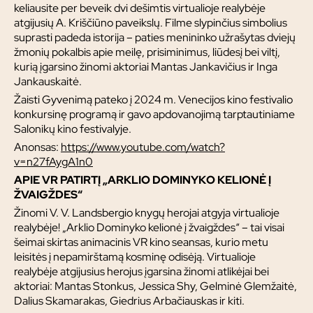
keliausite per beveik dvi dešimtis virtualioje realybėje
atgijusių A. Kriščiūno paveikslų. Filme slypinčius simbolius
suprasti padeda istorija – paties menininko užrašytas dviejų
žmonių pokalbis apie meilę, prisiminimus, liūdesį bei viltį,
kurią įgarsino žinomi aktoriai Mantas Jankavičius ir Inga
Jankauskaitė.
Žaisti Gyvenimą pateko į 2024 m. Venecijos kino festivalio
konkursinę programą ir gavo apdovanojimą tarptautiniame
Salonikų kino festivalyje.
Anonsas:
https://www.youtube.com/watch?
v=n27fAygA1n0
APIE VR PATIRTĮ „ARKLIO DOMINYKO KELIONĖ Į
ŽVAIGŽDES“
Žinomi V. V. Landsbergio knygų herojai atgyja virtualioje
realybėje! „Arklio Dominyko kelionė į žvaigždes“ – tai visai
šeimai skirtas animacinis VR kino seansas, kurio metu
leisitės į nepamirštamą kosminę odisėją. Virtualioje
realybėje atgijusius herojus įgarsina žinomi atlikėjai bei
aktoriai: Mantas Stonkus, Jessica Shy, Gelminė Glemžaitė,
Dalius Skamarakas, Giedrius Arbačiauskas ir kiti.