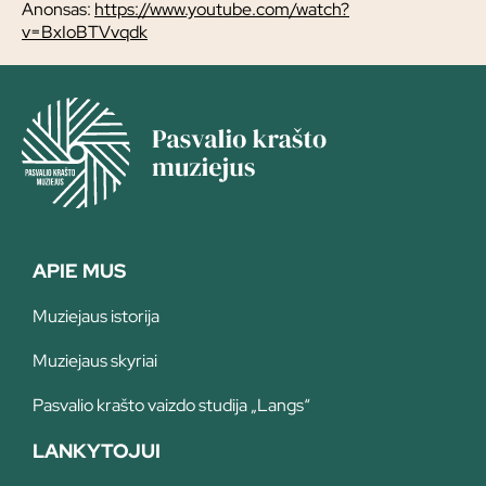
Anonsas:
https://www.youtube.com/watch?
v=BxIoBTVvqdk
APIE MUS
Muziejaus istorija
Muziejaus skyriai
Pasvalio krašto vaizdo studija „Langs“
LANKYTOJUI