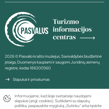
2026 © Pasvalio krašto muziejus, Savivaldybės biudžetinė
įstaiga, Duomenys kaupiami ir saugomi Juridinių asmenų
registre, kodas 188200560
Slapukai ir privatumas
Informuojame, kad šioje svetainėje naudojami
slapukai (angl. cookies). Sutikdami su slapukų
politika, paspauskite mygtuką „Sutinku“ arba tęskite