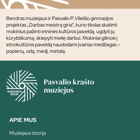
Bendras muziejaus ir Pasvalio P. Vileišio gimnazijos
projektas „Darbas meistrą giria“, kurio tikslas skatinti
mokinius pažinti etninės kultūros paveldą, ugdyti jų
kūrybiškumą, skiepyti meilę darbui. Mokiniai gilinosi į
etnokultūros paveldą naudodami įvairias medžiagas –
popierių, odą, medį, metalą.
APIE MUS
Muziejaus istorija