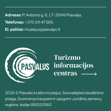
Adresas:
P. Avižonio g. 6, LT-39149 Pasvalys
Telefonas:
+370 611 47369;
El. paštas:
muziejus@pasvalys.lt
2026 © Pasvalio krašto muziejus, Savivaldybės biudžetinė
įstaiga, Duomenys kaupiami ir saugomi Juridinių asmenų
registre, kodas 188200560