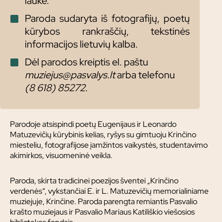
lauke.
Paroda sudaryta iš fotografijų, poetų
kūrybos rankraščių, tekstinės
informacijos lietuvių kalba.
Dėl parodos kreiptis el. paštu
muziejus@pasvalys.lt
arba telefonu
(8 618) 85272
.
Parodoje atsispindi poetų Eugenijaus ir Leonardo
Matuzevičių kūrybinis kelias, ryšys su gimtuoju Krinčino
miesteliu, fotografijose įamžintos vaikystės, studentavimo
akimirkos, visuomeninė veikla.
Paroda, skirta tradicinei poezijos šventei „Krinčino
verdenės“, vykstančiai E. ir L. Matuzevičių memorialiniame
muziejuje, Krinčine. Paroda parengta remiantis Pasvalio
krašto muziejaus ir Pasvalio Mariaus Katiliškio viešosios