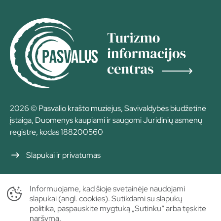
2026 © Pasvalio krašto muziejus, Savivaldybės biudžetinė
įstaiga, Duomenys kaupiami ir saugomi Juridinių asmenų
registre, kodas 188200560
Slapukai ir privatumas
Informuojame, kad šioje svetainėje naudojami
slapukai (angl. cookies). Sutikdami su slapukų
politika, paspauskite mygtuką „Sutinku“ arba tęskite
naršymą.