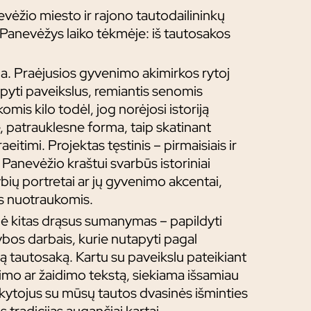
vėžio miesto ir rajono tautodailininkų
Panevėžys laiko tėkmėje: iš tautosakos
a. Praėjusios gyvenimo akimirkos rytoj
tapyti paveikslus, remiantis senomis
s kilo todėl, jog norėjosi istoriją
e, patrauklesne forma, taip skatinant
itimi. Projektas tęstinis – pirmaisiais ir
 Panevėžio kraštui svarbūs istoriniai
ų portretai ar jų gyvenimo akcentai,
s nuotraukomis.
mė kitas drąsus sumanymas – papildyti
bos darbais, kurie nutapyti pagal
ą tautosaką. Kartu su paveikslu pateikiant
imo ar žaidimo tekstą, siekiama išsamiau
nkytojus su mūsų tautos dvasinės išminties