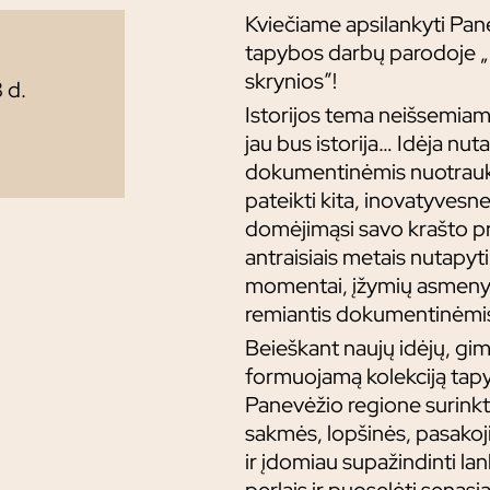
Kviečiame apsilankyti Pane
tapybos darbų parodoje „
skrynios”!
 d.
Istorijos tema neišsemiam
jau bus istorija… Idėja nu
dokumentinėmis nuotraukomi
pateikti kita, inovatyvesn
domėjimąsi savo krašto prae
antraisiais metais nutapyti
momentai, įžymių asmenybi
remiantis dokumentinėmi
Beieškant naujų idėjų, gi
formuojamą kolekciją tapy
Panevėžio regione surinkt
sakmės, lopšinės, pasakoj
ir įdomiau supažindinti la