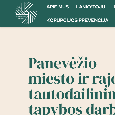
APIE MUS
LANKYTOJUI
KORUPCIJOS PREVENCIJA
Panevėžio
miesto ir ra
tautodailini
tapybos dar