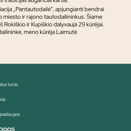
s tradicijas augančiai kartai.
acija „Pantautodailė”, apjungianti bendrai
o miesto ir rajono tautodailininkus. Šiame
iš Rokiškio ir Kupiškio dalyvauja 29 kūrėjai.
ailininkė, meno kūrėja Laimutė
alus turas
iai
 paslaugos
ODOS