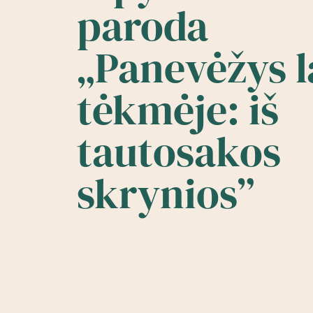
paroda
„Panevėžys l
tėkmėje: iš
tautosakos
skrynios”