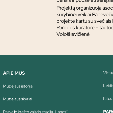
perlais ir puoselėti senąsia
Projektą organizuoja asoci
kūrybinei veiklai Panevėži
projekte kartu su svečiais 
Parodos kuratorė – tautod
Vološkevičienė.
APIE MUS
Virtu
Leidin
Muziejaus istorija
Kitos
Muziejaus skyriai
PAR
Pasvalio krašto vaizdo studija „Langs“