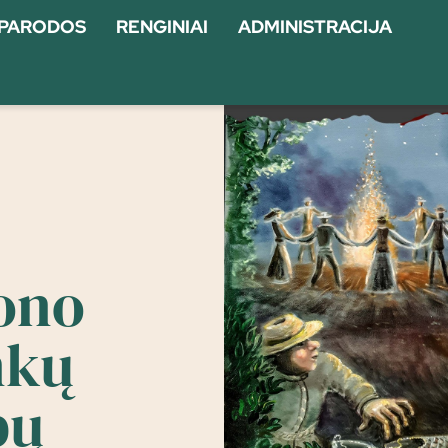
PARODOS
RENGINIAI
ADMINISTRACIJA
jono
nkų
bų