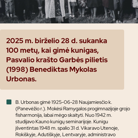
2025 m. birželio 28 d. sukanka
100 metų, kai gimė kunigas,
Pasvalio krašto Garbės pilietis
(1998) Benediktas Mykolas
Urbonas.
B. Urbonas gimė 1925-06-28 Naujamiesčio k.
(Panevėžio r.). Mokėsi Ramygalos progimnazijoje grojo
fisharmonija, labai mėgo skaityti. Nuo 1942 m.
studijavo Kauno kunigų seminarijoje. Kunigu
įšventintas 1948 m. spalio 31 d. Vikaravo Utenoje,
Rokiškyje, Adutiškyje, Lentvaryje, administravo