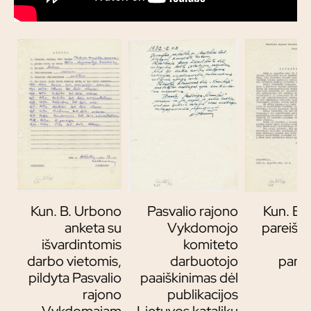
io
Kun. B. Urbono
Pasvalio rajono
Kun. B.
io
anketa su
Vykdomojo
pareiški
išvardintomis
komiteto
darbo vietomis,
darbuotojo
panai
pildyta Pasvalio
paaiškinimas dėl
rajono
publikacijos