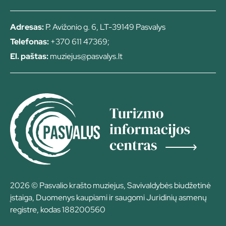
Adresas:
P. Avižonio g. 6, LT-39149 Pasvalys
Telefonas:
+370 611 47369;
El. paštas:
muziejus@pasvalys.lt
2026 © Pasvalio krašto muziejus, Savivaldybės biudžetinė
įstaiga, Duomenys kaupiami ir saugomi Juridinių asmenų
registre, kodas 188200560