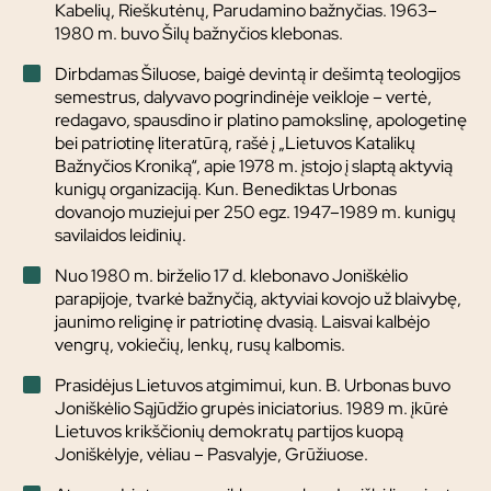
Kabelių, Rieškutėnų, Parudamino bažnyčias. 1963–
1980 m. buvo Šilų bažnyčios klebonas.
Dirbdamas Šiluose, baigė devintą ir dešimtą teologijos
semestrus, dalyvavo pogrindinėje veikloje – vertė,
redagavo, spausdino ir platino pamokslinę, apologetinę
bei patriotinę literatūrą, rašė į „Lietuvos Katalikų
Bažnyčios Kroniką“, apie 1978 m. įstojo į slaptą aktyvią
kunigų organizaciją. Kun. Benediktas Urbonas
dovanojo muziejui per 250 egz. 1947–1989 m. kunigų
savilaidos leidinių.
Nuo 1980 m. birželio 17 d. klebonavo Joniškėlio
parapijoje, tvarkė bažnyčią, aktyviai kovojo už blaivybę,
jaunimo religinę ir patriotinę dvasią. Laisvai kalbėjo
vengrų, vokiečių, lenkų, rusų kalbomis.
Prasidėjus Lietuvos atgimimui, kun. B. Urbonas buvo
Joniškėlio Sąjūdžio grupės iniciatorius. 1989 m. įkūrė
Lietuvos krikščionių demokratų partijos kuopą
Joniškėlyje, vėliau – Pasvalyje, Grūžiuose.