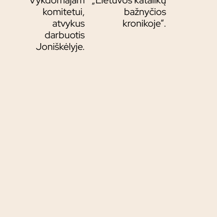
Vykdomajam
„Lietuvos katalikų
komitetui,
bažnyčios
atvykus
kronikoje“.
darbuotis
Joniškėlyje.