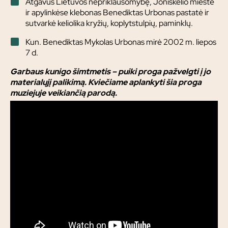
Atgavus Lietuvos nepriklausomybę, Joniškėlio mieste
ir apylinkėse klebonas Benediktas Urbonas pastatė ir
sutvarkė keliolika kryžių, koplytstulpių, paminklų.
Kun. Benediktas Mykolas Urbonas mirė 2002 m. liepos
7 d.
Garbaus kunigo šimtmetis – puiki proga pažvelgti į jo
materialųjį palikimą. Kviečiame aplankyti šia proga
muziejuje veikiančią parodą.