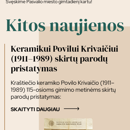
Švęskime Pasvalio miesto gimtadienį kartu!
Kitos naujienos
Keramikui Povilui Krivaičiui
(1911–1989) skirtų parodų
pristatymas
Kraštiečio keramiko Povilo Krivaičio (1911–
1989) 115-osioms gimimo metinėms skirtų
parodų pristatymas:
SKAITYTI DAUGIAU