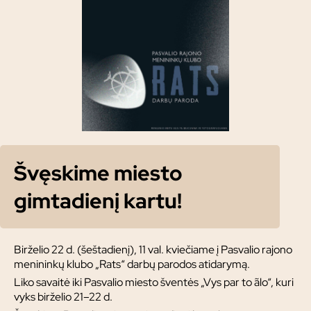
Švęskime miesto
gimtadienį kartu!
Birželio 22 d. (šeštadienį), 11 val. kviečiame į Pasvalio rajono
menininkų klubo „Rats“ darbų parodos atidarymą.
Liko savaitė iki Pasvalio miesto šventės „Vys par to ãlo“, kuri
vyks birželio 21–22 d.