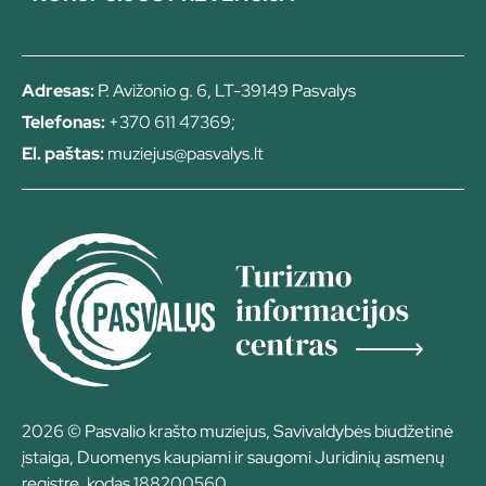
Adresas:
P. Avižonio g. 6, LT-39149 Pasvalys
Telefonas:
+370 611 47369;
El. paštas:
muziejus@pasvalys.lt
2026 © Pasvalio krašto muziejus, Savivaldybės biudžetinė
įstaiga, Duomenys kaupiami ir saugomi Juridinių asmenų
registre, kodas 188200560