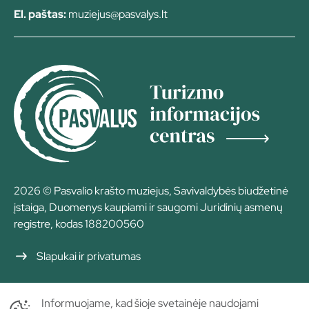
El. paštas:
muziejus@pasvalys.lt
2026 © Pasvalio krašto muziejus, Savivaldybės biudžetinė
įstaiga, Duomenys kaupiami ir saugomi Juridinių asmenų
registre, kodas 188200560
Slapukai ir privatumas
Informuojame, kad šioje svetainėje naudojami