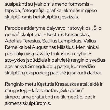
susipažinti su įvairiomis meno formomis –
tapyba, fotografija, grafika, akmens ir gipso
skulptūromis bei skulptūrų eskizais.
Parodos atidaryme dalyvavo ir stovyklos „Šilo
geniai“ skulptoriai – Kęstutis Krasauskas,
Adolfas Teresius, Saulius Lampickas, Valius
Remeika bei Augustinas Milašius. Menininkai
pasidalijo visą savaitę trukusios kūrybinės
stovyklos įspūdžiais ir pakvietė renginio svečius
apsilankyti Smegduobių parke, kur medžio
skulptūrų ekspoziciją papildė jų sukurti darbai.
Renginio metu Kęstutis Krasauskas atskleidė ir
naują idėją – kitais metais „Šilo genių“
simpoziumą praturtinti ne tik medžio, bet ir
akmens skulptūromis.