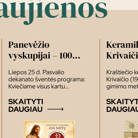
aujienos
Panevėžio
Keramik
vyskupijai – 100
Krivaiči
metų!
skirtų 
Liepos 25 d. Pasvalio
Kraštiečio 
pristat
dekanato šventės programa:
Krivaičio (1
Kviečiame visus kartu
gimimo met
džiaugtis, dėkoti ir švęsti šį
pristatymas
gražų Dievo veikimo mūsų
SKAITYTI
SKAITYT
vyskupijoje jubiliejų! Didesnė
DAUGIAU
DAUGIA
Panevėžio vyskupijos
teritorijos dalis iki 1849 m.
priklausė Vil­niaus, o 12 jos
parapijų – Žemaičių