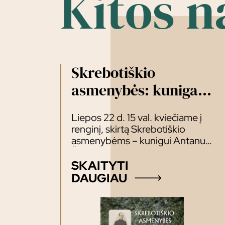
Kitos n
Skrebotiškio
asmenybės: kunigas
A. Žakevičius ir
Liepos 22 d. 15 val. kviečiame į
dailininkas A.
renginį, skirtą Skrebotiškio
Jaroševičius
asmenybėms – kunigui Antanui
Žakevičiui (1878–1955) ir
dailininkui Antanui Jaroševičiui
SKAITYTI
(1870–1956) atminti. Renginio
DAUGIAU
lektoriai: Maloniai kviečiame!