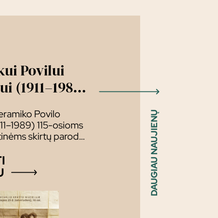
ui Povilui
ui (1911–1989)
parodų
keramiko Povilo
DAUGIAU NAUJIENŲ
ymas
911–1989) 115-osioms
inėms skirtų parodų
:
I
U