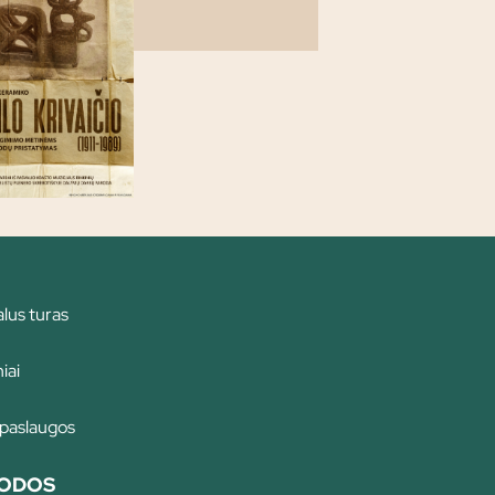
alus turas
iai
 paslaugos
ODOS