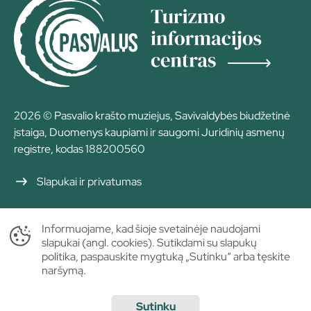
2026 © Pasvalio krašto muziejus, Savivaldybės biudžetinė
įstaiga, Duomenys kaupiami ir saugomi Juridinių asmenų
registre, kodas 188200560
Slapukai ir privatumas
Informuojame, kad šioje svetainėje naudojami
slapukai (angl. cookies). Sutikdami su slapukų
politika, paspauskite mygtuką „Sutinku“ arba tęskite
naršymą.
Sprendimas:
Sutinku