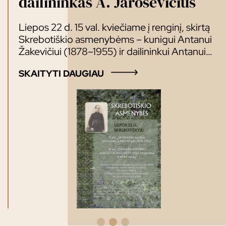
dailininkas A. Jaroševičius
Liepos 22 d. 15 val. kviečiame į renginį, skirtą
Skrebotiškio asmenybėms – kunigui Antanui
Žakevičiui (1878–1955) ir dailininkui Antanui
Jaroševičiui (1870–1956) atminti. Renginio
SKAITYTI DAUGIAU
lektoriai: Maloniai kviečiame!