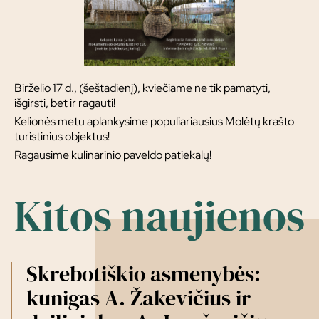
Birželio 17 d., (šeštadienį), kviečiame ne tik pamatyti,
išgirsti, bet ir ragauti!
Kelionės metu aplankysime populiariausius Molėtų krašto
turistinius objektus!
Ragausime kulinarinio paveldo patiekalų!
Kitos naujienos
Skrebotiškio asmenybės:
kunigas A. Žakevičius ir