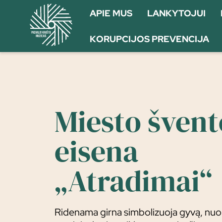
APIE MUS
LANKYTOJUI
KORUPCIJOS PREVENCIJA
Miesto švent
eisena
„Atradimai“
Ridenama girna simbolizuoja gyvą, nuol