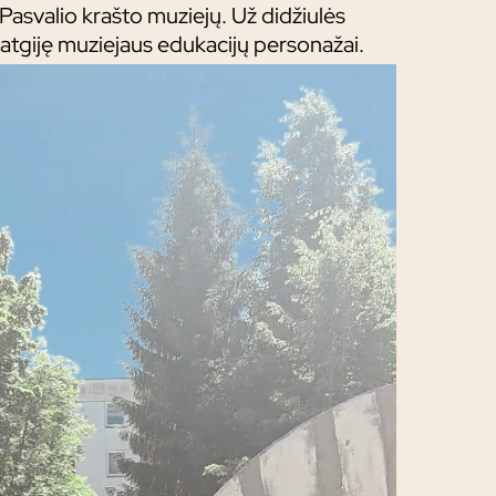
r Pasvalio krašto muziejų. Už didžiulės
 atgiję muziejaus edukacijų personažai.