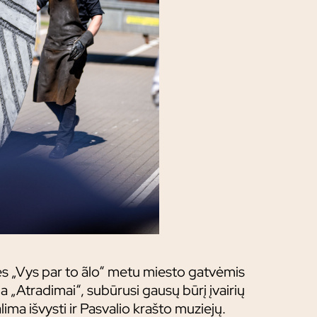
ės „Vys par to ãlo“ metu miesto gatvėmis
a „Atradimai“, subūrusi gausų būrį įvairių
ima išvysti ir Pasvalio krašto muziejų.