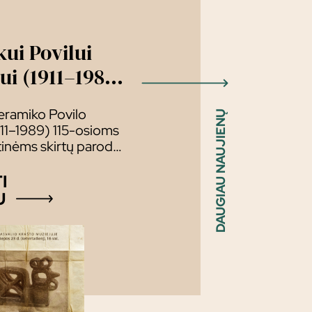
ui Povilui
ui (1911–1989)
parodų
keramiko Povilo
DAUGIAU NAUJIENŲ
ymas
911–1989) 115-osioms
inėms skirtų parodų
:
I
U