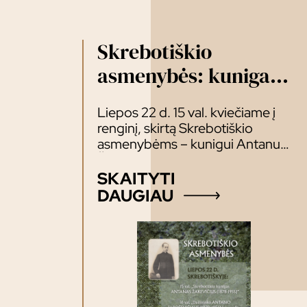
Skrebotiškio
asmenybės: kunigas
A. Žakevičius ir
Liepos 22 d. 15 val. kviečiame į
dailininkas A.
renginį, skirtą Skrebotiškio
Jaroševičius
asmenybėms – kunigui Antanui
Žakevičiui (1878–1955) ir
dailininkui Antanui Jaroševičiui
SKAITYTI
(1870–1956) atminti. Renginio
DAUGIAU
lektoriai: Maloniai kviečiame!