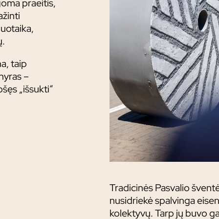
goma praeitis,
žinti
nuotaika,
ų.
a, taip
enyras –
šęs „išsukti“
Tradicinės Pasvalio švent
nusidriekė spalvinga eisen
kolektyvų. Tarp jų buvo gal