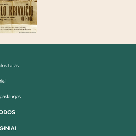
alus turas
iai
 paslaugos
ODOS
GINIAI