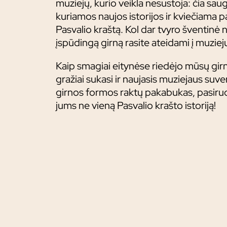
muziejų, kurio veikla nesustoja: čia sau
kuriamos naujos istorijos ir kviečiama pa
Pasvalio kraštą. Kol dar tvyro šventinė 
įspūdingą girną rasite ateidami į muziej
Kaip smagiai eitynėse riedėjo mūsų girn
gražiai sukasi ir naujasis muziejaus suv
girnos formos raktų pakabukas, pasiruo
jums ne vieną Pasvalio krašto istoriją!