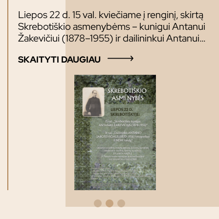
Liepos 22 d. 15 val. kviečiame į renginį, skirtą
Skrebotiškio asmenybėms – kunigui Antanui
Žakevičiui (1878–1955) ir dailininkui Antanui
Jaroševičiui (1870–1956) atminti. Renginio
SKAITYTI DAUGIAU
lektoriai: Maloniai kviečiame!