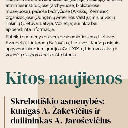
atminties institucijose (archyvuose, bibliotekose,
muziejuose), pačiose bažnyčiose (Alkiškių, Žeimelio),
organizacijose (Jungtinių Amerikos Valstijų) ir iš privačių
rinkinių (Lietuva, Latvija, Vokietija) surinkta bei
apibendrinta informacija.
Pateikti duomenys pravers besidomintiesiems Lietuvos
Evangelikų Liuteronų Bažnyčios, Lietuvos–Kuršo pasienio
apgyvendinimo ir migracijos XVII–XIX a., Lietuvos latvių ir
vokiečių diasporos bei krašto istorija.
Kitos naujienos
Skrebotiškio asmenybės:
kunigas A. Žakevičius ir
dailininkas A. Jaroševičius