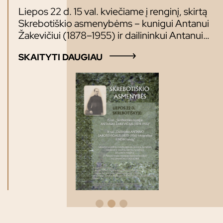
Liepos 22 d. 15 val. kviečiame į renginį, skirtą
Skrebotiškio asmenybėms – kunigui Antanui
Žakevičiui (1878–1955) ir dailininkui Antanui
Jaroševičiui (1870–1956) atminti. Renginio
SKAITYTI DAUGIAU
lektoriai: Maloniai kviečiame!