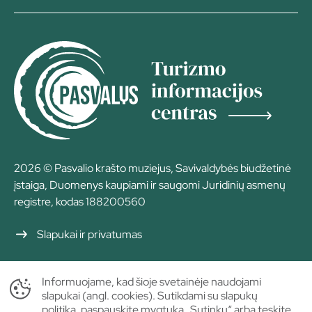
2026 © Pasvalio krašto muziejus, Savivaldybės biudžetinė
įstaiga, Duomenys kaupiami ir saugomi Juridinių asmenų
registre, kodas 188200560
Slapukai ir privatumas
Informuojame, kad šioje svetainėje naudojami
slapukai (angl. cookies). Sutikdami su slapukų
politika, paspauskite mygtuką „Sutinku“ arba tęskite