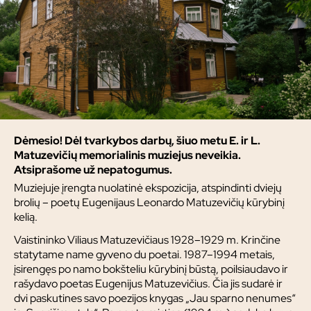
Dėmesio! Dėl tvarkybos darbų, šiuo metu E. ir L.
Matuzevičių memorialinis muziejus neveikia.
Atsiprašome už nepatogumus.
Muziejuje įrengta nuolatinė ekspozicija, atspindinti dviejų
brolių – poetų Eugenijaus Leonardo Matuzevičių kūrybinį
kelią.
Vaistininko Viliaus Matuzevičiaus 1928–1929 m. Krinčine
statytame name gyveno du poetai. 1987–1994 metais,
įsirengęs po namo bokšteliu kūrybinį būstą, poilsiaudavo ir
rašydavo poetas Eugenijus Matuzevičius. Čia jis sudarė ir
dvi paskutines savo poezijos knygas „Jau sparno nenumes“