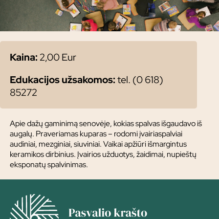
Kaina:
2,00 Eur
Edukacijos užsakomos:
tel. (0 618)
85272
Apie dažų gaminimą senovėje, kokias spalvas išgaudavo iš
augalų. Praveriamas kuparas – rodomi įvairiaspalviai
audiniai, mezginiai, siuviniai. Vaikai apžiūri išmargintus
keramikos dirbinius. Įvairios užduotys, žaidimai, nupieštų
eksponatų spalvinimas.