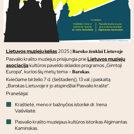
Lietuvos muziejų kelias
2025 | 𝐁𝐚𝐫𝐨𝐤𝐨 𝐳̌𝐞𝐧𝐤𝐥𝐚𝐢 𝐋𝐢𝐞𝐭𝐮𝐯𝐨𝐣𝐞
Pasvalio krašto muziejus prisijungia prie
Lietuvos muziejų
asociacija
kultūros paveldo sklaidos programos „Gimtoji
Europa“, kurios šių metų tema – 𝐁𝐚𝐫𝐨𝐤𝐚𝐬.
Kviečiame birželio 7 d. (šeštadienį), 13 val. į paskaitą
„Barokas Lietuvoje ir jo atspindžiai Pasvalio krašte”.
Pranešėjai:
Kraštietė, meno ir bažnyčios istorikė dr. Irena
Vaišvilaitė.
Pasvalio krašto muziejaus kultūros istorikas Algimantas
Kaminskas.