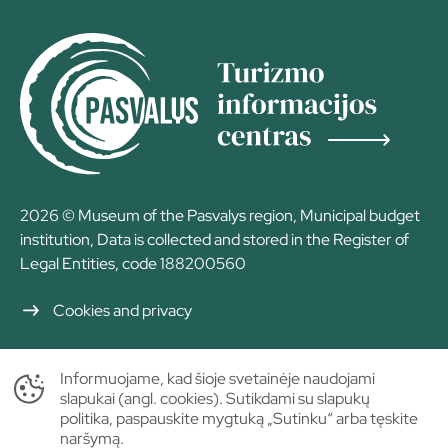
2026 © Museum of the Pasvalys region, Municipal budget
institution, Data is collected and stored in the Register of
Legal Entities, code 188200560
Cookies and privacy
Informuojame, kad šioje svetainėje naudojami
slapukai (angl. cookies). Sutikdami su slapukų
politika, paspauskite mygtuką „Sutinku“ arba tęskite
naršymą.