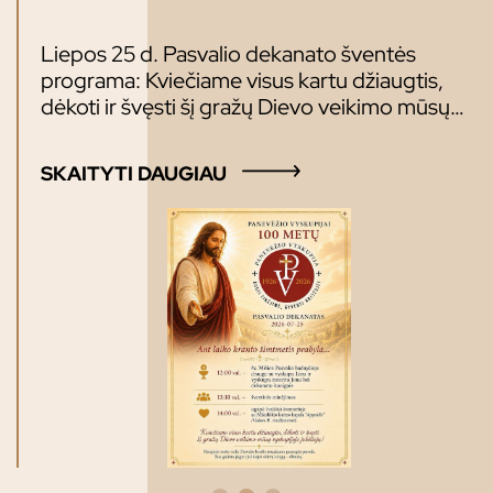
Liepos 25 d. Pasvalio dekanato šventės
programa: Kviečiame visus kartu džiaugtis,
dėkoti ir švęsti šį gražų Dievo veikimo mūsų
vyskupijoje jubiliejų! Didesnė Panevėžio
vyskupijos teritorijos dalis iki 1849 m.
SKAITYTI DAUGIAU
priklausė Vil­niaus, o 12 jos parapijų – Žemaičių
vyskupijoms. 1920 m. Žemaičių vy­skupijos
Zarasų dekanato 13 bažnyčių pateko į
Lenkijos kariuomenės kon­troliuojamą
teritoriją. Jos 1925 m. priskirtos prie Vilniaus
arkivyskupijos. 1926 m. iš Žemaičių vyskupijos
šiaurės rytų dalies sudaryta Panevėžio vy­
skupija. Jai priklausė šie dekanatai: Anykščių
(išskyrus Kurklių ir Balninkų parapijas), Biržų,
Kupiškio, Panevėžio, Pasvalio, Raguvos,
Rokiškio, Šedu­vos (be Radviliškio ir Šiaulėnų
parapijų su Polekėlės filija), Utenos (be