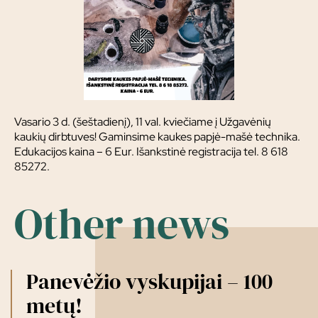
Vasario 3 d. (šeštadienį), 11 val. kviečiame į Užgavėnių
kaukių dirbtuves! Gaminsime kaukes papjė-mašė technika.
Edukacijos kaina – 6 Eur. Išankstinė registracija tel. 8 618
85272.
Other news
Panevėžio vyskupijai – 100
metų!